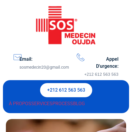
Email:
Appel
D'urgence:
sosmedecin20@gmail.com
+212 612 563 563
+212 612 563 563
À PROPOS
SERVICES
PROCESS
BLOG