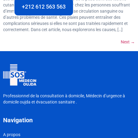
cutanées graves qui peuvent survenir chez les personnes souffrant
+212 612 563 563
d’immobilité prolongée, d’une mauvaise circulation sanguine ou
d’autres problèmes de santé. Ces plaies peuvent entraîner des
complications sérieuses si elles ne sont pas traitées rapidement et
correctement. Dans cet article, nous explorerons les causes, […]
Next
→
Professionnel de la consultation à domicile, Médecin d’urgence à
domicile oujda et évacuation sanitaire .
Navigation
A propos