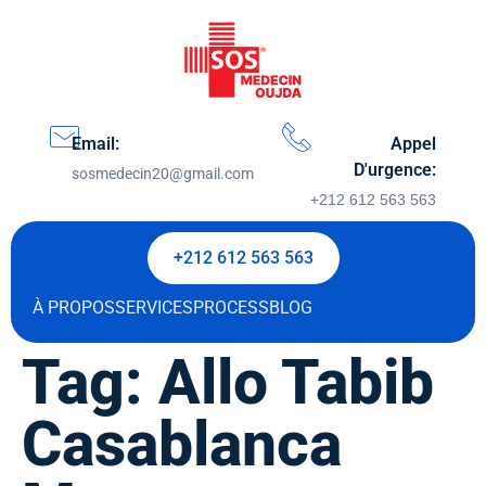
Email:
Appel
D'urgence:
sosmedecin20@gmail.com
+212 612 563 563
+212 612 563 563
À PROPOS
SERVICES
PROCESS
BLOG
Tag:
Allo Tabib
Casablanca