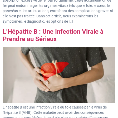
absorption excessive de fer par l’organisme. Cette accumulation de
fer peut endommager les organes vitaux tels que le foie, le cœur, le
pancréas et les articulations, entraînant des complications graves si
elle n’est pas traitée. Dans cet article, nous examinerons les
symptômes, le diagnostic, les options de […]
L’Hépatite B : Une Infection Virale à
Prendre au Sérieux
L’hépatite B est une infection virale du foie causée par le virus de
l’hépatite B (VHB). Cette maladie peut avoir des conséquences
graves sur la santé hépatique si elle n’est pas traitée efficacement.