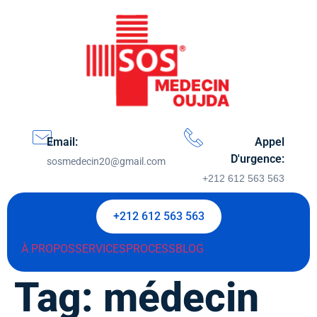
Email:
Appel
D'urgence:
sosmedecin20@gmail.com
+212 612 563 563
+212 612 563 563
À PROPOS
SERVICES
PROCESS
BLOG
Tag:
médecin